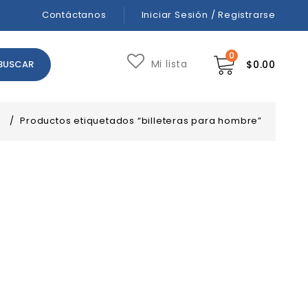
Contáctanos
Iniciar Sesión / Registrarse
0
Mi lista
$
0.00
/
Productos etiquetados “billeteras para hombre”