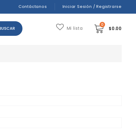
Contáctanos
Iniciar Sesión / Registrarse
0
Mi lista
$
0.00