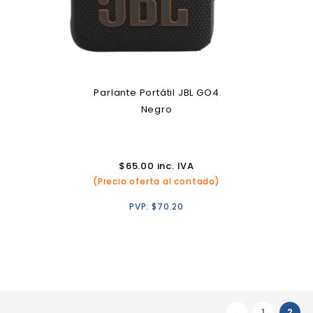
Parlante Portátil JBL GO4
Negro
$
65.00
inc. IVA
(Precio oferta al contado)
PVP:
$
70.20
←
1
2