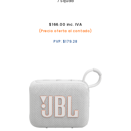
7 Squad
$
166.00
inc. IVA
(Precio oferta al contado)
PVP:
$
179.28