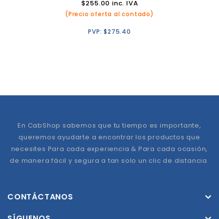
$
255.00
inc. IVA
(Precio oferta al contado)
PVP:
$
275.40
En CabShop sabemos que tu tiempo es importante,
queremos ayudarte a encontrar los productos que
necesites Para cada experiencia & Para cada ocasión,
de manera fácil y segura a tan solo un clic de distancia.
CONTÁCTANOS
SÍGUENOS