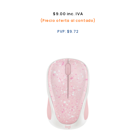
$
9.00
inc. IVA
(Precio oferta al contado)
PVP:
$
9.72