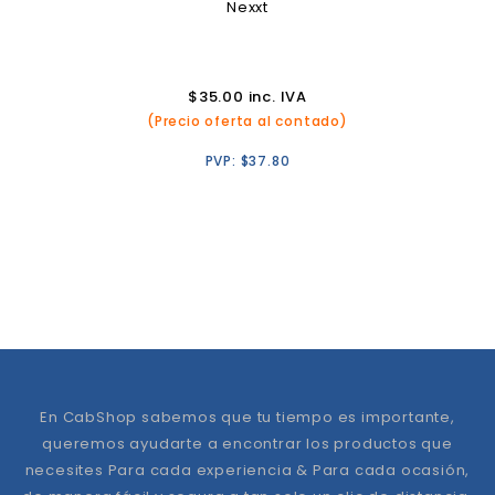
Nexxt
$
35.00
inc. IVA
(Precio oferta al contado)
PVP:
$
37.80
En CabShop sabemos que tu tiempo es importante,
queremos ayudarte a encontrar los productos que
necesites Para cada experiencia & Para cada ocasión,