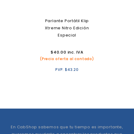
Parlante Portátil Klip
Xtreme Nitro Edición
Especial
$
40.00
inc. IVA
(Precio oferta al contado)
PVP:
$
43.20
En CabShop sabemos que tu tiempo es importante,