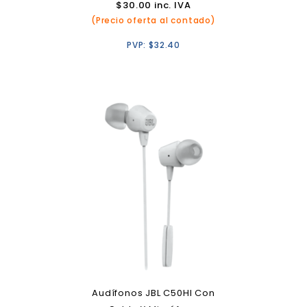
$
30.00
inc. IVA
(Precio oferta al contado)
PVP:
$
32.40
Audífonos JBL C50HI Con