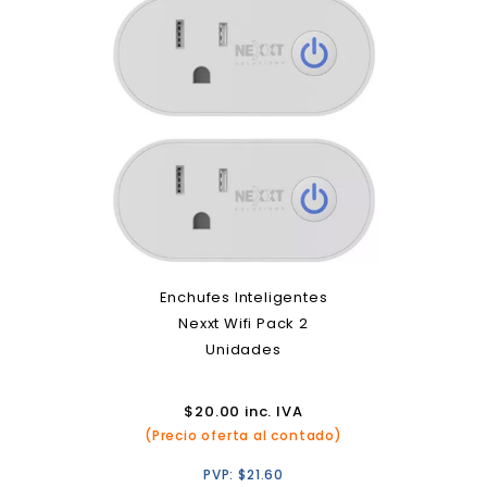
Enchufes Inteligentes
Nexxt Wifi Pack 2
Unidades
$
20.00
inc. IVA
(Precio oferta al contado)
PVP:
$
21.60