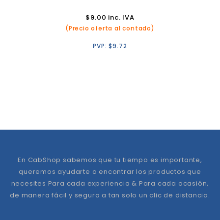
$
9.00
inc. IVA
(Precio oferta al contado)
PVP:
$
9.72
En CabShop sabemos que tu tiempo es importante,
queremos ayudarte a encontrar los productos que
necesites Para cada experiencia & Para cada ocasión,
de manera fácil y segura a tan solo un clic de distancia.