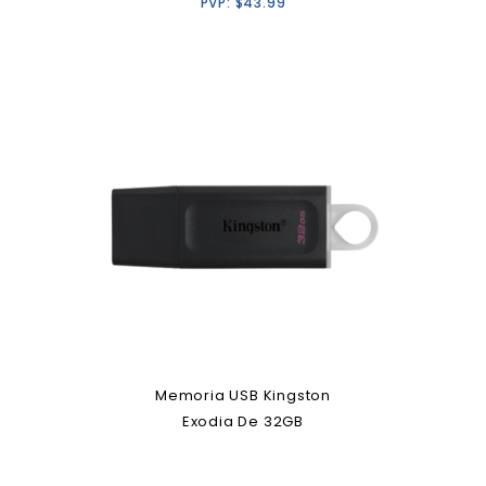
PVP:
$
43.99
Memoria USB Kingston
Exodia De 32GB