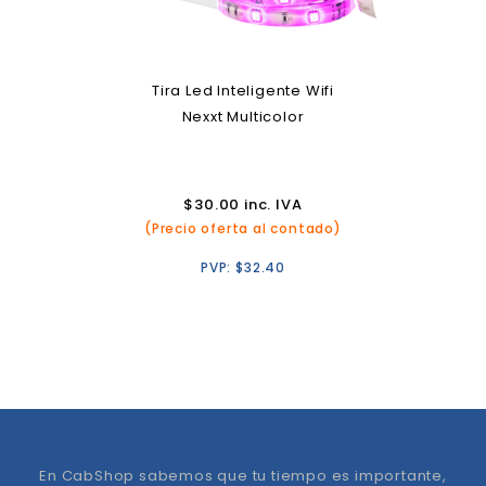
Tira Led Inteligente Wifi
Nexxt Multicolor
$
30.00
inc. IVA
(Precio oferta al contado)
PVP:
$
32.40
En CabShop sabemos que tu tiempo es importante,