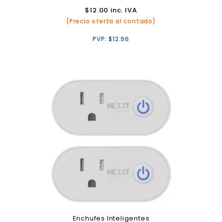
$
12.00
inc. IVA
(Precio oferta al contado)
PVP:
$
12.96
Enchufes Inteligentes