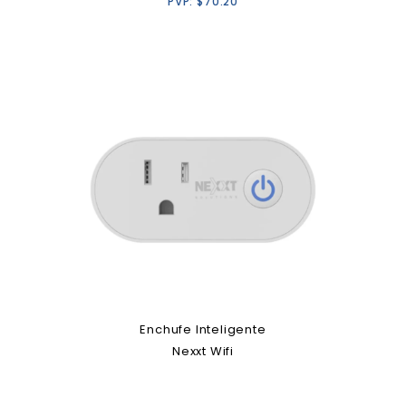
PVP:
$
70.20
Enchufe Inteligente
Nexxt Wifi