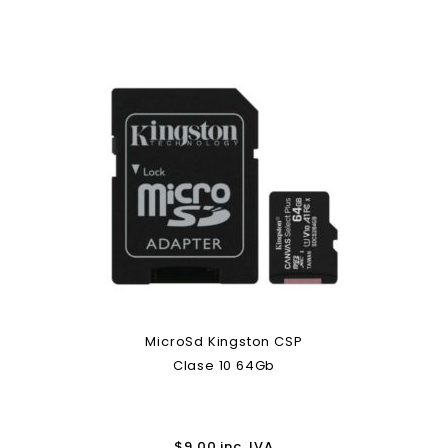
MicroSd Kingston CSP
Clase 10 64Gb
$
9.00
inc. IVA