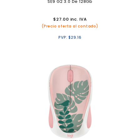
SE9 G2 3.0 De 128Gb
$
27.00
inc. IVA
(Precio oferta al contado)
PVP:
$
29.16