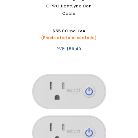
G PRO LightSync Con
Cable
$
55.00
inc. IVA
(Precio oferta al contado)
PVP:
$
59.40