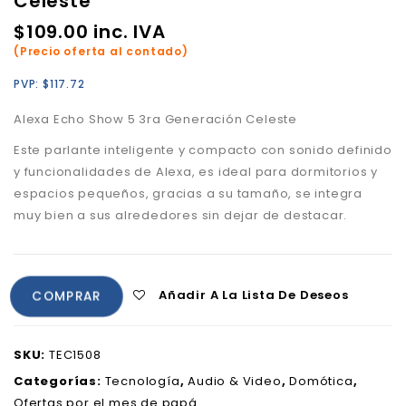
Celeste
$
109.00
inc. IVA
(Precio oferta al contado)
PVP:
$
117.72
Alexa Echo Show 5 3ra Generación Celeste
Este parlante inteligente y compacto con sonido definido
y funcionalidades de Alexa, es ideal para dormitorios y
espacios pequeños, gracias a su tamaño, se integra
muy bien a sus alrededores sin dejar de destacar.
Añadir A La Lista De Deseos
COMPRAR
SKU:
TEC1508
Categorías:
Tecnología
,
Audio & Video
,
Domótica
,
Ofertas por el mes de papá