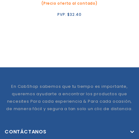
(Precio oferta al contado)
PVP:
$
32.40
En CabShop sabemos que tu tiempo es importante,
queremos ayudarte a encontrar los productos que
necesites Para cada experiencia & Para cada ocasión,
de manera fácil y segura a tan solo un clic de distancia.
CONTÁCTANOS