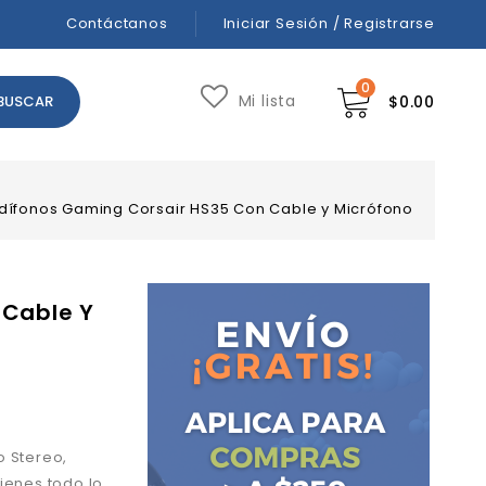
Contáctanos
Iniciar Sesión / Registrarse
0
Mi lista
$
0.00
dífonos Gaming Corsair HS35 Con Cable y Micrófono
 Cable Y
o Stereo,
ienes todo lo