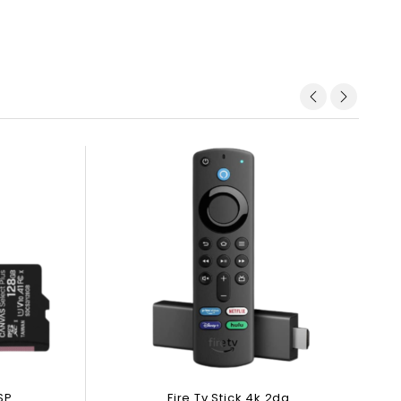
SP
Fire Tv Stick 4k 2da