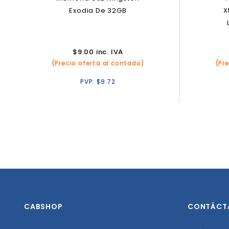
Exodia De 32GB
X
$
9.00
inc. IVA
(Precio oferta al contado)
(Pr
PVP:
$
9.72
CABSHOP
CONTÁCT