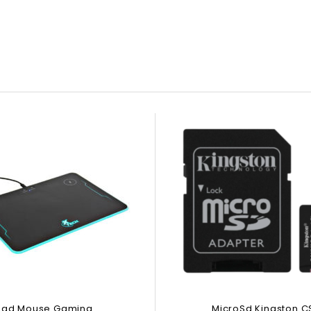
Pad Mouse Gaming
MicroSd Kingston C