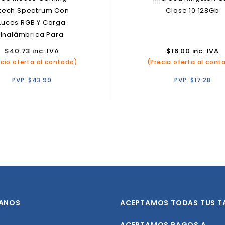
tech Spectrum Con
Clase 10 128Gb
Luces RGB Y Carga
Inalámbrica Para
Smartphones
$
40.73
inc. IVA
$
16.00
inc. IVA
ecio oferta al contado)
(Precio oferta al cont
PVP:
$
43.99
PVP:
$
17.28
ANOS
ACEPTAMOS TODAS TUS T
ACEPTAMOS PAGOS A