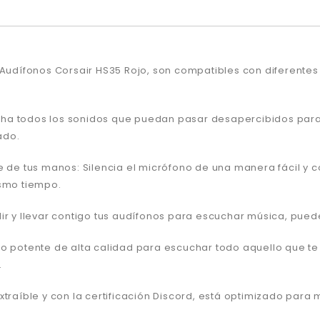
s Audífonos Corsair HS35 Rojo, son compatibles con diferente
cha todos los sonidos que puedan pasar desapercibidos para
ado.
ce de tus manos: Silencia el micrófono de una manera fácil 
ismo tiempo.
alir y llevar contigo tus audífonos para escuchar música, pu
o potente de alta calidad para escuchar todo aquello que te p
.
traíble y con la certificación Discord, está optimizado para me