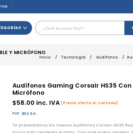
hop
TEGORÍAS
BLE Y MICRÓFONO
Inicio
/
Tecnología
/
Audífonos
/
Au
Audífonos Gaming Corsair HS35 Con
Micrófono
$
58.00
inc. IVA
(Precio oferta al contado)
PVP:
$
62.64
Te presentamos los nuevos Audífonos Corsair HS35 Roj
nunca más perderás el ritmo. Con este nuevo modelo, t