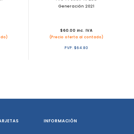
Generación 2021
$
60.00
inc. IVA
ado)
(Precio oferta al contado)
PVP:
$
64.80
ARJETAS
INFORMACIÓN