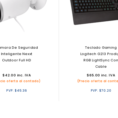
mara De Seguridad
Teclado Gaming
Inteligente Nexxt
Logitech G213 Prodi
Outdoor Full HD
RGB LightSync Co
Cable
$
42.00
inc. IVA
$
65.00
inc. IVA
ecio oferta al contado)
(Precio oferta al cont
PVP:
$
45.36
PVP:
$
70.20