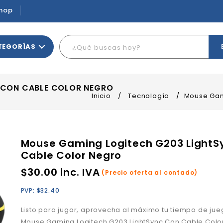
hop
TEGORÍAS
 CON CABLE COLOR NEGRO
Inicio
/
Tecnología
/
Mouse Gam
Mouse Gaming Logitech G203 LightS
Cable Color Negro
$
30.00
inc. IVA
(Precio oferta al contado)
PVP:
$
32.40
Listo para jugar, aprovecha al máximo tu tiempo de jue
Mouse Gaming Logitech G203 LightSync Con Cable Colo