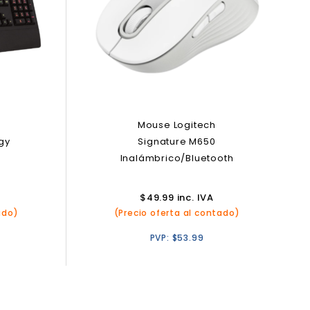
Mouse Logitech
gy
Signature M650
n
Inalámbrico/Bluetooth
$
49.99
inc. IVA
ado)
(Precio oferta al contado)
PVP:
$
53.99