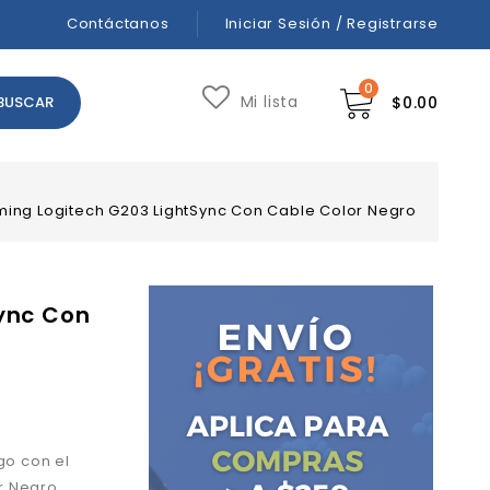
Contáctanos
Iniciar Sesión / Registrarse
0
Mi lista
$
0.00
ing Logitech G203 LightSync Con Cable Color Negro
ync Con
go con el
r Negro