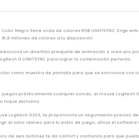
Color Negro tiene onda de colores RGB LIGHTSYNC: Elige entr
16,8 millones de colores a tu disposición.
 selecciona un divertido preajuste de animación o crea uno pro
ogitech G LIGHTSYNC para lograr la combinación perfecta.
ación como muestra de pantalla para que se sincronice con la
 juegos prácticamente cualquier sonido, el mouse Logitech G2
tu toque exclusivo.
use Logitech G203, te proporciona un seguimiento preciso del
gir el valor idóneo para tu estilo de juego, utiliza el softwa
ico de seis botones te da confort y confianza para que pueda