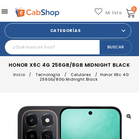
0
Mi lista
CATEGORÍAS
HONOR X6C 4G 256GB/8GB MIDNIGHT BLACK
Inicio
/
Tecnología
/
Celulares
/
Honor X6c 4G
256Gb/8Gb Midnight Black