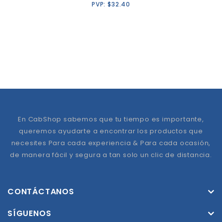
PVP:
$
32.40
En CabShop sabemos que tu tiempo es importante,
queremos ayudarte a encontrar los productos que
necesites Para cada experiencia & Para cada ocasión,
de manera fácil y segura a tan solo un clic de distancia.
CONTÁCTANOS
SÍGUENOS