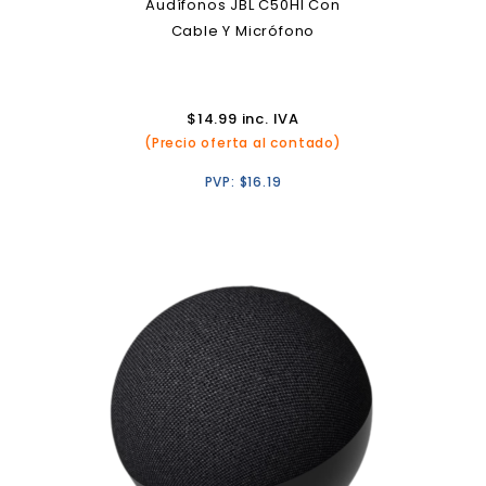
Audífonos JBL C50HI Con
Cable Y Micrófono
$
14.99
inc. IVA
(Precio oferta al contado)
PVP:
$
16.19