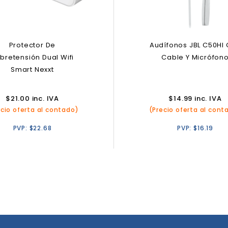
Protector De
Audífonos JBL C50HI
bretensión Dual Wifi
Cable Y Micrófon
Smart Nexxt
$
21.00
inc. IVA
$
14.99
inc. IVA
ecio oferta al contado)
(Precio oferta al cont
PVP:
$
22.68
PVP:
$
16.19