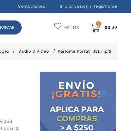
Contáctanos
Iniciar Sesión / Registrarse
0
Mi lista
$
0.00
ogía
/
Audio & Video
/
Parlante Portátil JBL Flip 6
ividad
 hasta 12