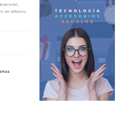
iversión,
n un altavoz
deñas