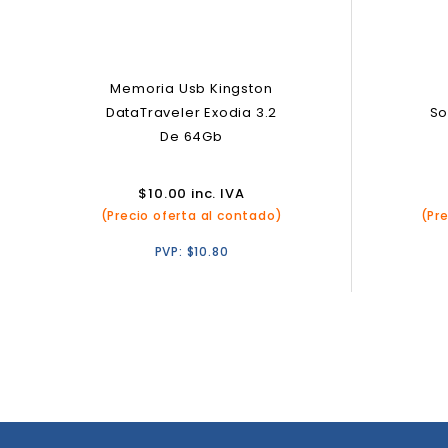
Memoria Usb Kingston
DataTraveler Exodia 3.2
So
De 64Gb
$
10.00
inc. IVA
(Precio oferta al contado)
(Pr
PVP:
$
10.80