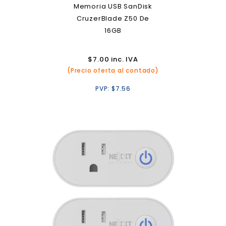
Memoria USB SanDisk
CruzerBlade Z50 De
16GB
$
7.00
inc. IVA
(Precio oferta al contado)
PVP:
$
7.56