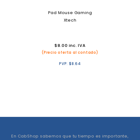
Pad Mouse Gaming
Xtech
$
8.00
inc. IVA
(Precio oferta al contado)
PVP:
$
8.64
En CabShop sabemos que tu tiempo es importante,