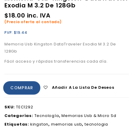
Exodia M 3.2 De 128Gb
$
18.00
inc. IVA
(Precio oferta al contado)
PVP:
$
19.44
Memoria Usb Kingston DataTraveler Exodia M 3.2 De
128Gb
Fácil acceso y rápidas transferencias cada día.
Añadir A La Lista De Deseos
COMPRAR
SKU:
TEC1292
Categorías:
Tecnología
,
Memorias Usb & Micro Sd
Etiquetas:
kingston
,
memorias usb
,
tecnologia