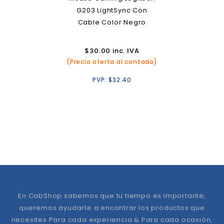
G203 LightSync Con
Cable Color Negro
$
30.00
inc. IVA
(Precio oferta al contado)
PVP:
$
32.40
En CabShop sabemos que tu tiempo es importante,
queremos ayudarte a encontrar los productos que
necesites Para cada experiencia & Para cada ocasión,