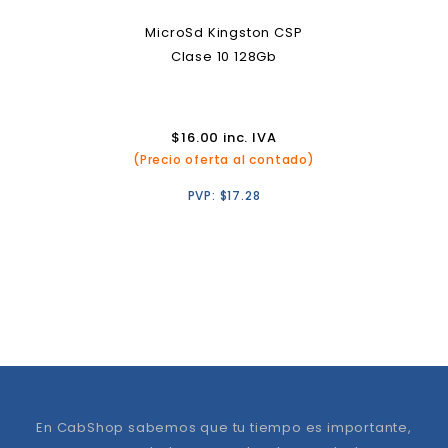
MicroSd Kingston CSP
Clase 10 128Gb
$
16.00
inc. IVA
(Precio oferta al contado)
PVP:
$
17.28
En CabShop sabemos que tu tiempo es importante,