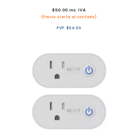
$
50.00
inc. IVA
(Precio oferta al contado)
PVP:
$
54.00