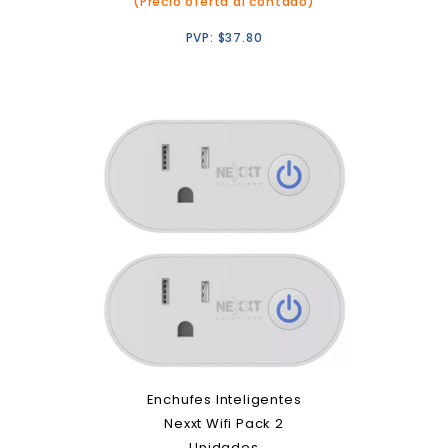
(Precio oferta al contado)
PVP:
$
37.80
Enchufes Inteligentes
Nexxt Wifi Pack 2
Unidades