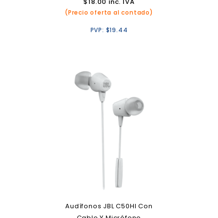
$
18.00
inc. IVA
(Precio oferta al contado)
PVP:
$
19.44
Audífonos JBL C50HI Con
Cable Y Micrófono