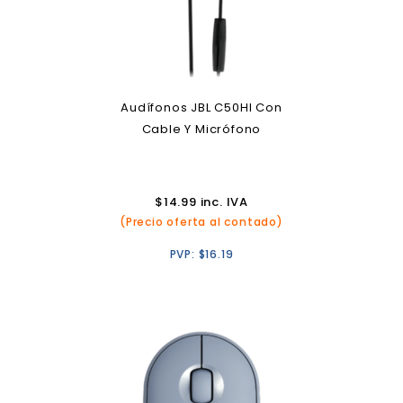
Audífonos JBL C50HI Con
Cable Y Micrófono
$
14.99
inc. IVA
(Precio oferta al contado)
PVP:
$
16.19