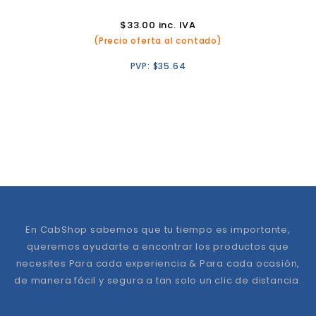
$
33.00
inc. IVA
(Precio oferta al contado)
PVP:
$
35.64
En CabShop sabemos que tu tiempo es importante,
queremos ayudarte a encontrar los productos que
necesites Para cada experiencia & Para cada ocasión,
de manera fácil y segura a tan solo un clic de distancia.