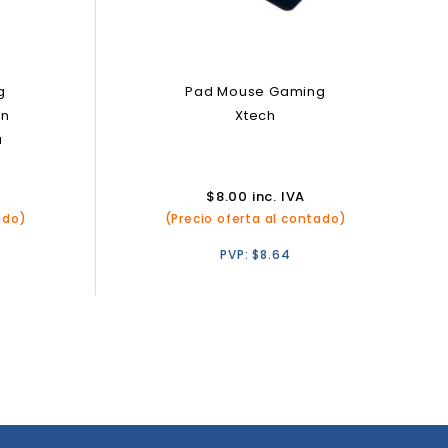
g
Pad Mouse Gaming
on
Xtech
a
$
8.00
inc. IVA
ado)
(Precio oferta al contado)
PVP:
$
8.64