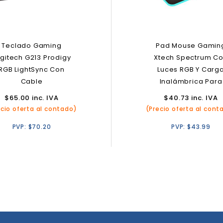
Teclado Gaming
Pad Mouse Gamin
gitech G213 Prodigy
Xtech Spectrum C
RGB LightSync Con
Luces RGB Y Carg
Cable
Inalámbrica Para
Smartphones
$
65.00
inc. IVA
$
40.73
inc. IVA
ecio oferta al contado)
(Precio oferta al cont
PVP:
$
70.20
PVP:
$
43.99