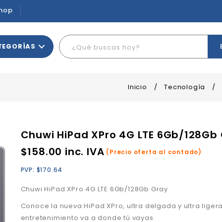
hop
TEGORÍAS
Inicio
/
Tecnología
/
Chuwi HiPad XPro 4G LTE 6Gb/128Gb
$
158.00
inc. IVA
(Precio oferta al contado)
PVP:
$
170.64
Chuwi HiPad XPro 4G LTE 6Gb/128Gb Gray
Conoce la nueva HiPad XPro, ultra delgada y ultra ligera
entretenimiento va a donde tú vayas.