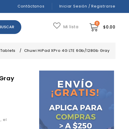
Contáctanos
Iniciar Sesión / Registrarse
0
Mi lista
$
0.00
Tablets
/
Chuwi HiPad XPro 4G LTE 6Gb/128Gb Gray
 Gray
, e
l