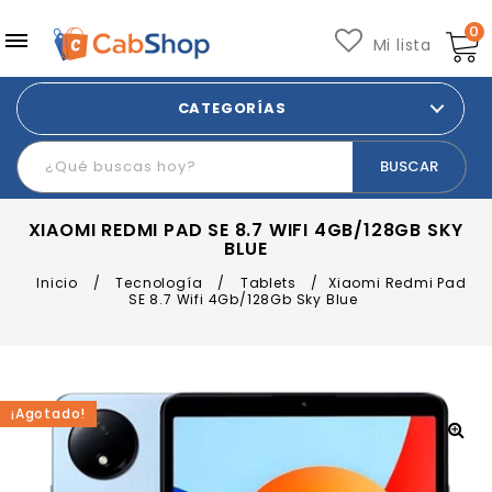
0
Mi lista
CATEGORÍAS
XIAOMI REDMI PAD SE 8.7 WIFI 4GB/128GB SKY
BLUE
Inicio
/
Tecnología
/
Tablets
/
Xiaomi Redmi Pad
SE 8.7 Wifi 4Gb/128Gb Sky Blue
¡Agotado!