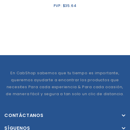
PVP:
$
35.64
En CabShop sabemos que tu tiempo es importante,
queremos ayudarte a encontrar los productos que
necesites Para cada experiencia & Para cada ocasión,
de manera fácil y segura a tan solo un clic de distancia.
CONTÁCTANOS
SÍGUENOS