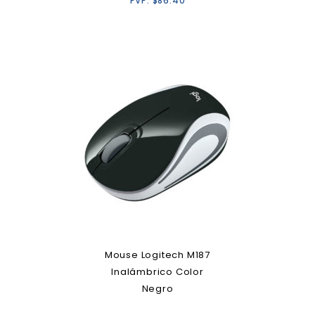
PVP:
$
86.40
Mouse Logitech M187
Inalámbrico Color
Negro