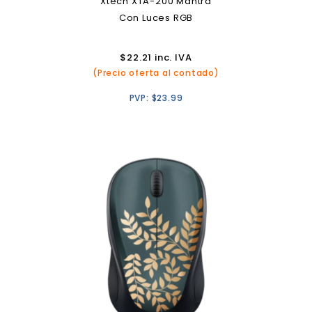
Xtech XTA-200 Mantra
Con Luces RGB
$
22.21
inc. IVA
(Precio oferta al contado)
PVP:
$
23.99