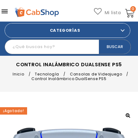
0
Mi lista
CATEGORÍAS
CONTROL INALÁMBRICO DUALSENSE PS5
Inicio
/
Tecnología
/
Consolas de Videojuego
/
Control Inalámbrico DualSense PS5
¡Agotado!