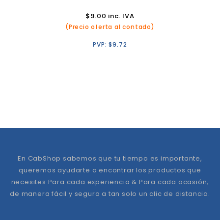
$
9.00
inc. IVA
(Precio oferta al contado)
PVP:
$
9.72
En CabShop sabemos que tu tiempo es importante,
queremos ayudarte a encontrar los productos que
necesites Para cada experiencia & Para cada ocasión,
de manera fácil y segura a tan solo un clic de distancia.