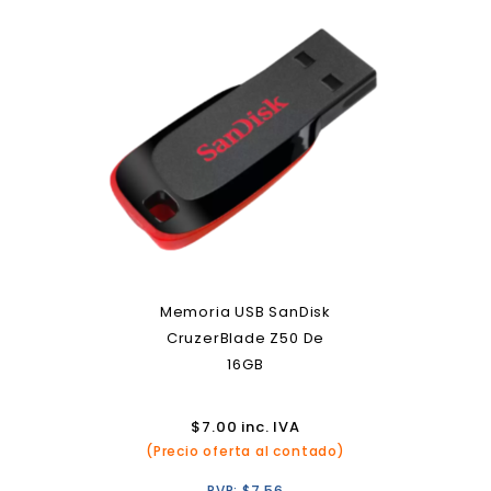
Memoria USB SanDisk
CruzerBlade Z50 De
16GB
$
7.00
inc. IVA
(Precio oferta al contado)
PVP:
$
7.56