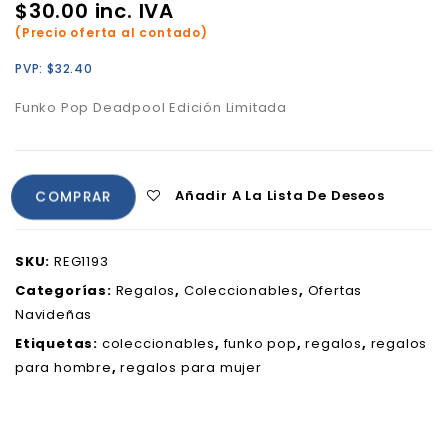
$
30.00
inc. IVA
(Precio oferta al contado)
PVP:
$
32.40
Funko Pop Deadpool Edición Limitada
Añadir A La Lista De Deseos
COMPRAR
SKU:
REG1193
Categorías:
Regalos
,
Coleccionables
,
Ofertas
Navideñas
Etiquetas:
coleccionables
,
funko pop
,
regalos
,
regalos
para hombre
,
regalos para mujer