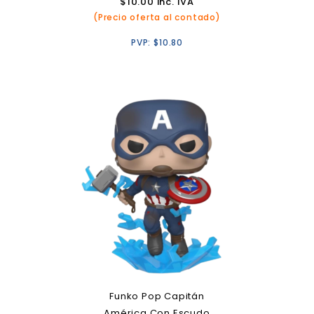
$
10.00
inc. IVA
(Precio oferta al contado)
PVP:
$
10.80
Funko Pop Capitán
América Con Escudo