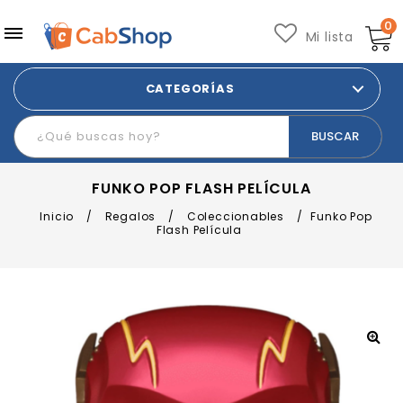
0
Mi lista
CATEGORÍAS
FUNKO POP FLASH PELÍCULA
Inicio
/
Regalos
/
Coleccionables
/
Funko Pop
Flash Película