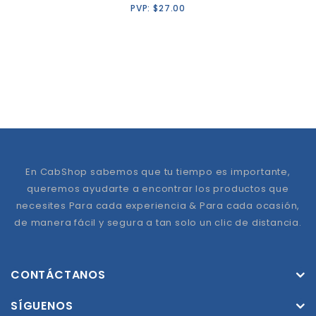
PVP:
$
27.00
En CabShop sabemos que tu tiempo es importante,
queremos ayudarte a encontrar los productos que
necesites Para cada experiencia & Para cada ocasión,
de manera fácil y segura a tan solo un clic de distancia.
CONTÁCTANOS
SÍGUENOS