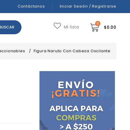
Contáctanos
Iniciar Sesión / Registrarse
0
Mi lista
$
0.00
eccionables
/
Figura Naruto Con Cabeza Oscilante