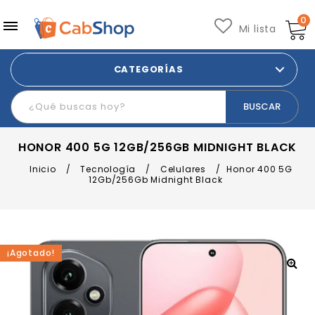
0
Mi lista
CATEGORÍAS
HONOR 400 5G 12GB/256GB MIDNIGHT BLACK
Inicio
/
Tecnología
/
Celulares
/
Honor 400 5G
12Gb/256Gb Midnight Black
¡Agotado!