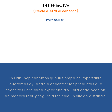
$
49.99
inc. IVA
(Precio oferta al contado)
PVP:
$
53.99
En CabShop sabemos que tu tiempo es importante,
queremos ayudarte a encontrar los productos que
necesites Para cada experiencia & Para cada ocasión,
de manera fácil y segura a tan solo un clic de distancia.