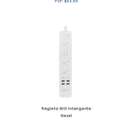
PVP:
$
53.99
Regleta Wifi Inteligente
Nexxt