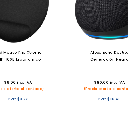
d Mouse Klip Xtreme
Alexa Echo Dot 5t
MP-100B Ergonómico
Generación Negr
$
9.00
inc. IVA
$
80.00
inc. IVA
ecio oferta al contado)
(Precio oferta al cont
PVP:
$
9.72
PVP:
$
86.40