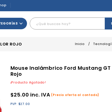
hop
TEGORÍAS
OLOR ROJO
Inicio
/
Tecnolog
Mouse Inalámbrico Ford Mustang GT 
Rojo
¡Producto Agotado!
$
25.00
inc. IVA
(Precio oferta al contado)
PVP:
$
27.00