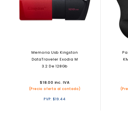
Memoria Usb Kingston
Pa
DataTraveler Exodia M
K
3.2 De 128Gb
$
18.00
inc. IVA
(Precio oferta al contado)
(Pr
PVP:
$
19.44