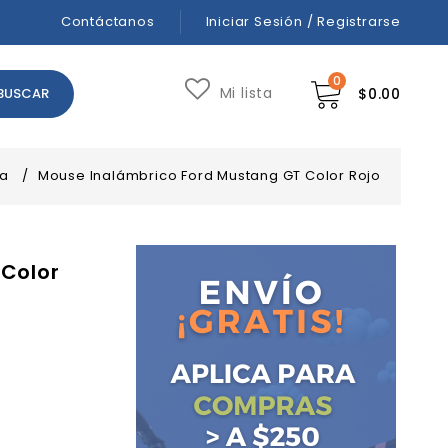
Contáctanos
Iniciar Sesión / Registrarse
0
Mi lista
$
0.00
ía
/
Mouse Inalámbrico Ford Mustang GT Color Rojo
Color