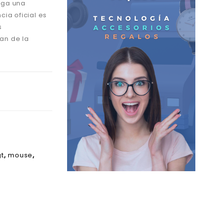
nga una
cia oficial es
s
an de la
t
,
mouse
,