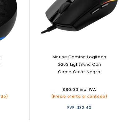
a
Mouse Gaming Logitech
o
G203 LightSync Con
Cable Color Negro
$
30.00
inc. IVA
ado)
(Precio oferta al contado)
PVP:
$
32.40