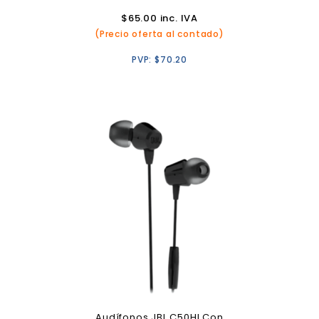
$
65.00
inc. IVA
(Precio oferta al contado)
PVP:
$
70.20
Audífonos JBL C50HI Con