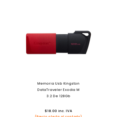
Memoria Usb Kingston
DataTraveler Exodia M
3.2 De 128Gb
$
18.00
inc. IVA
(Precio oferta al contado)