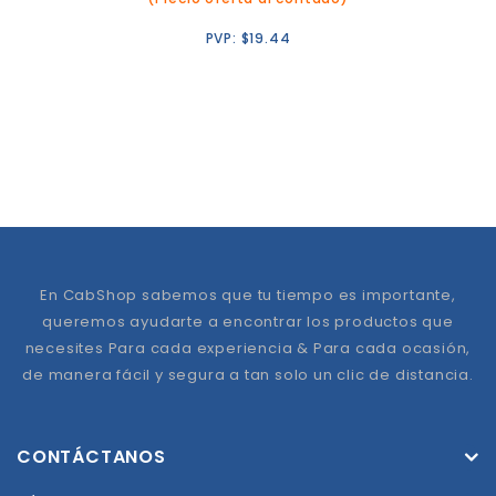
PVP:
$
19.44
En CabShop sabemos que tu tiempo es importante,
queremos ayudarte a encontrar los productos que
necesites Para cada experiencia & Para cada ocasión,
de manera fácil y segura a tan solo un clic de distancia.
CONTÁCTANOS