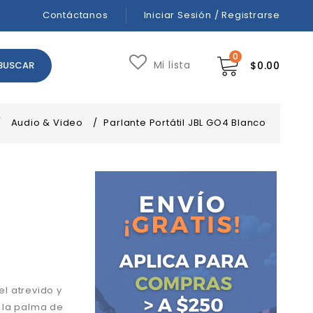
Contáctanos
Iniciar Sesión / Registrarse
0
Mi lista
$
0.00
/
Audio & Video
/
Parlante Portátil JBL GO4 Blanco
el atrevido y
n la palma de