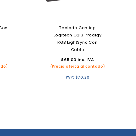
 Con
Teclado Gaming
o
Logitech G213 Prodigy
RGB LightSync Con
Cable
$
65.00
inc. IVA
ado)
(Precio oferta al contado)
PVP:
$
70.20