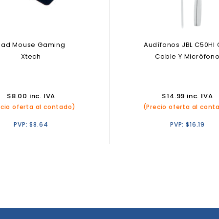
Pad Mouse Gaming
Audífonos JBL C50HI
Xtech
Cable Y Micrófon
$
8.00
inc. IVA
$
14.99
inc. IVA
ecio oferta al contado)
(Precio oferta al cont
PVP:
$
8.64
PVP:
$
16.19