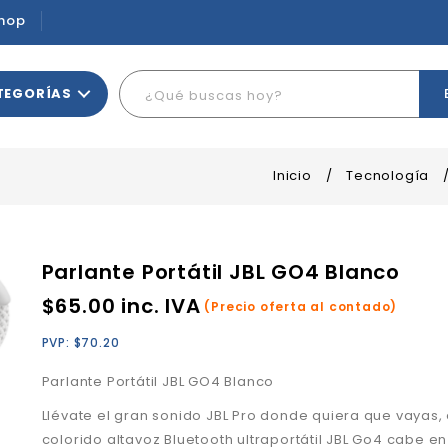
hop
TEGORÍAS
Inicio
/
Tecnología
Parlante Portátil JBL GO4 Blanco
$
65.00
inc. IVA
(Precio oferta al contado)
PVP:
$
70.20
Parlante Portátil JBL GO4 Blanco
Llévate el gran sonido JBL Pro donde quiera que vayas, 
colorido altavoz Bluetooth ultraportátil JBL Go4 cabe e