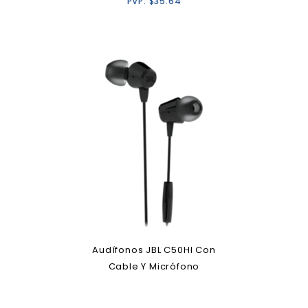
PVP:
$
35.64
Audífonos JBL C50HI Con
Cable Y Micrófono