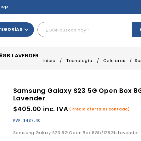
hop
TEGORÍAS
8GB LAVENDER
Inicio
/
Tecnología
/
Celulares
/
Sa
Samsung Galaxy S23 5G Open Box 8
Lavender
$
405.00
inc. IVA
(Precio oferta al contado)
PVP:
$
437.40
Samsung Galaxy S23 5G Open Box 8Gb/128Gb Lavender