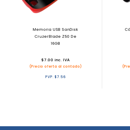
Memoria USB SanDisk
Cá
CruzerBlade Z50 De
16GB
$
7.00
inc. IVA
(Precio oferta al contado)
(Pr
PVP:
$
7.56