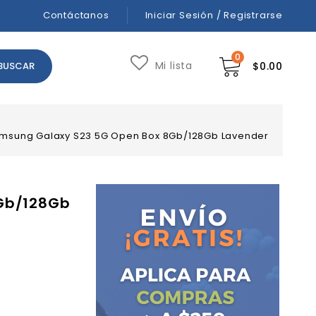
Contáctanos
Iniciar Sesión / Registrarse
0
Mi lista
$
0.00
msung Galaxy S23 5G Open Box 8Gb/128Gb Lavender
Gb/128Gb