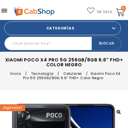
0
Mi lista
CATEGORÍAS
XIAOMI POCO X4 PRO 5G 256GB/8GB 6.6″ FHD+
COLOR NEGRO
Inicio
/
Tecnología
/
Celulares
/
Xiaomi Poco X4
Pro 5G 256Gb/8Gb 6.6″ FHD+ Color Negro
¡Agotado!