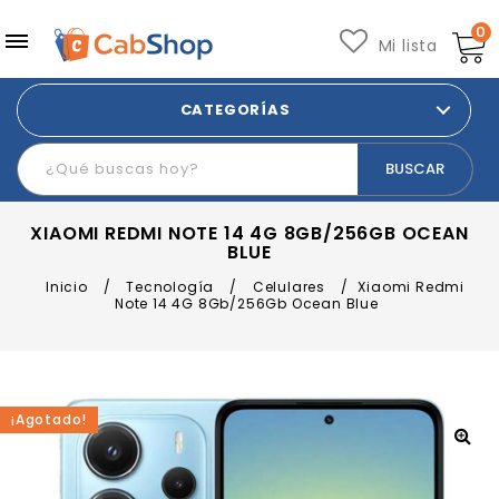
0
Mi lista
CATEGORÍAS
XIAOMI REDMI NOTE 14 4G 8GB/256GB OCEAN
BLUE
Inicio
/
Tecnología
/
Celulares
/
Xiaomi Redmi
Note 14 4G 8Gb/256Gb Ocean Blue
¡Agotado!