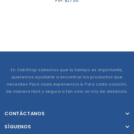
PVP:
$
27.00
En CabShop sabemos que tu tiempo es importante,
queremos ayudarte a encontrar los productos que
necesites Para cada experiencia & Para cada ocasión,
de manera fácil y segura a tan solo un clic de distancia.
CONTÁCTANOS
SÍGUENOS