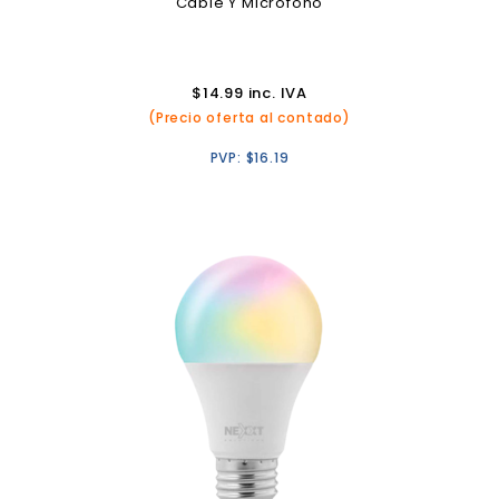
Cable Y Micrófono
$
14.99
inc. IVA
(Precio oferta al contado)
PVP:
$
16.19