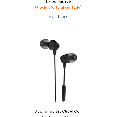
$
7.00
inc. IVA
(Precio oferta al contado)
PVP:
$
7.56
Audífonos JBL C50HI Con