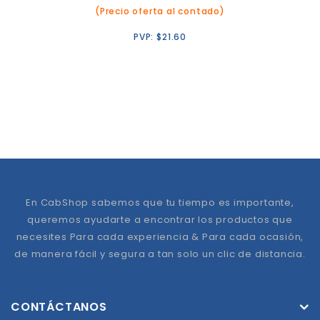
(Precio oferta al contado)
PVP:
$
21.60
En CabShop sabemos que tu tiempo es importante,
queremos ayudarte a encontrar los productos que
necesites Para cada experiencia & Para cada ocasión,
de manera fácil y segura a tan solo un clic de distancia.
CONTÁCTANOS