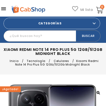
0
Mi lista
CATEGORÍAS
XIAOMI REDMI NOTE 14 PRO PLUS 5G 12GB/512GB
MIDNIGHT BLACK
Inicio
/
Tecnología
/
Celulares
/
Xiaomi Redmi
Note 14 Pro Plus 5G 12Gb/512Gb Midnight Black
¡Agotado!