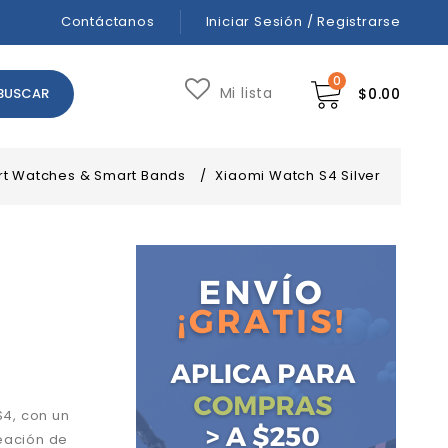
Contáctanos
Iniciar Sesión / Registrarse
0
Mi lista
$
0.00
t Watches & Smart Bands
/
Xiaomi Watch S4 Silver
S4, con un
eación de