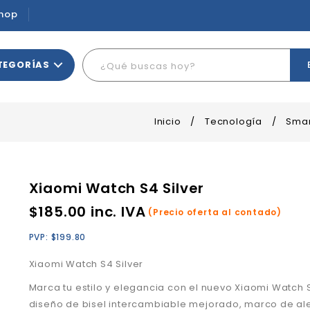
hop
TEGORÍAS
Inicio
/
Tecnología
/
Smar
Xiaomi Watch S4 Silver
$
185.00
inc. IVA
(Precio oferta al contado)
PVP:
$
199.80
Xiaomi Watch S4 Silver
Marca tu estilo y elegancia con el nuevo Xiaomi Watch 
diseño de bisel intercambiable mejorado, marco de al