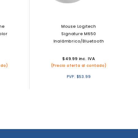
eme
Mouse Logitech
olor
Signature M650
Inalámbrico/Bluetooth
$
49.99
inc. IVA
ado)
(Precio oferta al contado)
PVP:
$
53.99