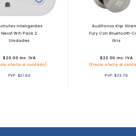
nchufes Inteligentes
Audífonos Klip Xtr
Nexxt Wifi Pack 2
Fury Con Bluetooth C
Unidades
Gris
$
20.00
inc. IVA
$
22.00
inc. IVA
ecio oferta al contado)
(Precio oferta al cont
PVP:
$
21.60
PVP:
$
23.76