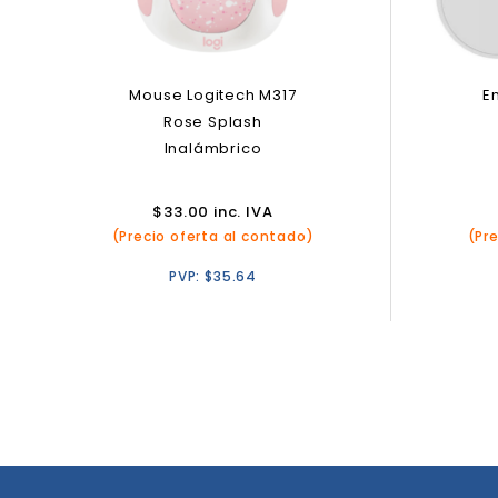
E
Mouse Logitech M317
Rose Splash
Inalámbrico
$
33.00
inc. IVA
(Pr
(Precio oferta al contado)
PVP:
$
35.64