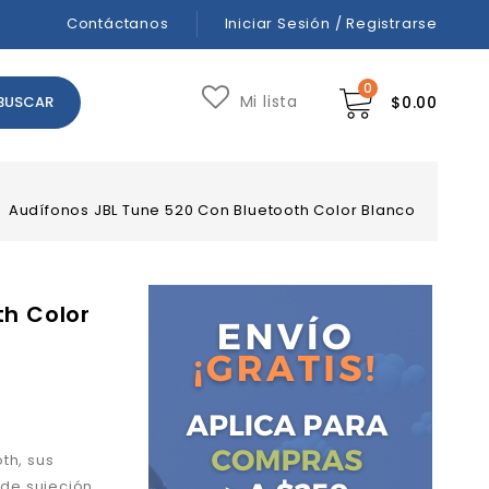
Contáctanos
Iniciar Sesión / Registrarse
0
Mi lista
$
0.00
/
Audífonos JBL Tune 520 Con Bluetooth Color Blanco
th Color
th, sus
 de sujeción