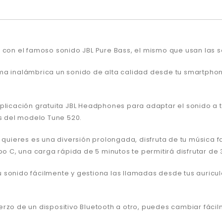
a con el famoso sonido JBL Pure Bass, el mismo que usan las
ma inalámbrica un sonido de alta calidad desde tu smartphone
plicación gratuita JBL Headphones para adaptar el sonido a t
es del modelo Tune 520.
 quieres es una diversión prolongada, disfruta de tu música f
po C, una carga rápida de 5 minutos te permitirá disfrutar de
 sonido fácilmente y gestiona las llamadas desde tus auricul
rzo de un dispositivo Bluetooth a otro, puedes cambiar fácilm