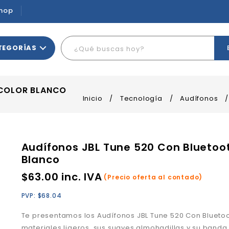
hop
TEGORÍAS
 COLOR BLANCO
Inicio
/
Tecnología
/
Audífonos
Audífonos JBL Tune 520 Con Bluetoo
Blanco
$
63.00
inc. IVA
(Precio oferta al contado)
PVP:
$
68.04
Te presentamos los Audífonos JBL Tune 520 Con Bluetoo
materiales ligeros, sus suaves almohadillas y su banda