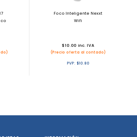
17
Foco Inteligente Nexxt
ico
Wifi
$
10.00
inc. IVA
ado)
(Precio oferta al contado)
PVP:
$
10.80