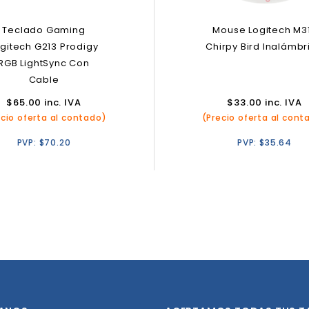
Teclado Gaming
Mouse Logitech M3
gitech G213 Prodigy
Chirpy Bird Inalámbr
RGB LightSync Con
Cable
$
65.00
inc. IVA
$
33.00
inc. IVA
ecio oferta al contado)
(Precio oferta al cont
PVP:
$
70.20
PVP:
$
35.64