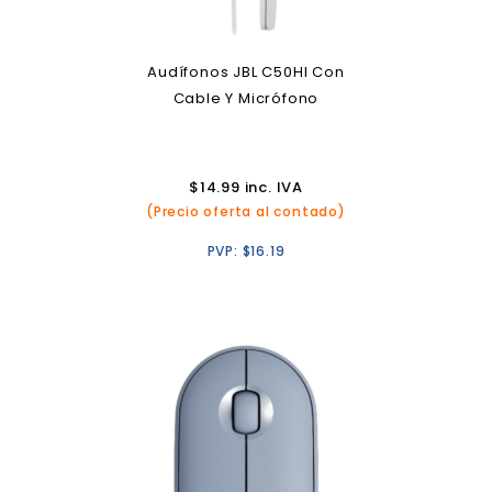
Audífonos JBL C50HI Con
Cable Y Micrófono
$
14.99
inc. IVA
(Precio oferta al contado)
PVP:
$
16.19