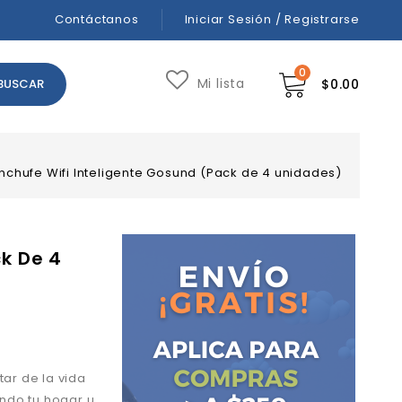
Contáctanos
Iniciar Sesión / Registrarse
0
Mi lista
$
0.00
nchufe Wifi Inteligente Gosund (Pack de 4 unidades)
ck De 4
ar de la vida
ndo tu hogar u