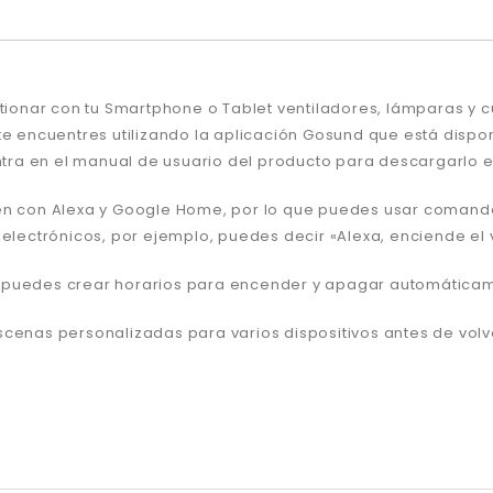
stionar con tu Smartphone o Tablet ventiladores, lámparas y 
te encuentres utilizando la aplicación Gosund que está dispo
a en el manual de usuario del producto para descargarlo e 
bién con Alexa y Google Home, por lo que puedes usar coma
 electrónicos, por ejemplo, puedes decir «Alexa, enciende el 
 puedes crear horarios para encender y apagar automáticame
scenas personalizadas para varios dispositivos antes de volv