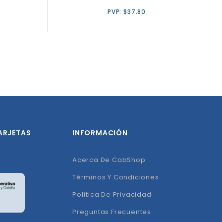
PVP:
$
37.80
ARJETAS
INFORMACIÓN
Acerca De CabShop
Términos Y Condiciones
Política De Privacidad
Preguntas Frecuentes