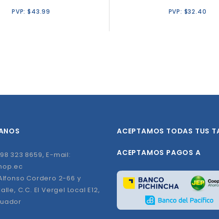
PVP:
$
43.99
PVP:
$
32.40
ANOS
ACEPTAMOS TODAS TUS T
ACEPTAMOS PAGOS A
98 323 8659, E-mail:
hop.ec
 Alfonso Cordero 2-66 y
alle, C.C. El Vergel Local E12,
cuador