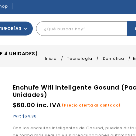
hop
TEGORÍAS
E 4 UNIDADES)
Inicio
/
Tecnología
/
Domótica
/
E
Enchufe Wifi Inteligente Gosund (Pa
Unidades)
$
60.00
inc. IVA
(Precio oferta al contado)
PVP:
$
64.80
Con los enchufes inteligentes de Gosund, puedes disfrut
de forma más segura y sin preocupaciones automatiza