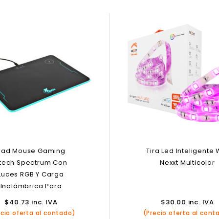
Pad Mouse Gaming
Tira Led Inteligente W
tech Spectrum Con
Nexxt Multicolor
Luces RGB Y Carga
Inalámbrica Para
Smartphones
$
40.73
inc. IVA
$
30.00
inc. IVA
ecio oferta al contado)
(Precio oferta al cont