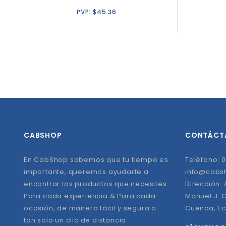
PVP:
$
45.36
CABSHOP
CONTÁCT
En CabShop sabemos que tu tiempo es
Teléfono: 0
importante, queremos ayudarte a
info@cabs
encontrar los productos que necesites
Dirección:
Para cada experiencia & Para cada
Manuel J. C
ocasión, de manera fácil y segura a
Cuenca, E
tan solo un clic de distancia.