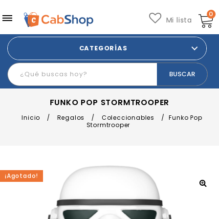
0
Mi lista
CATEGORÍAS
FUNKO POP STORMTROOPER
Inicio
/
Regalos
/
Coleccionables
/
Funko Pop
Stormtrooper
¡Agotado!