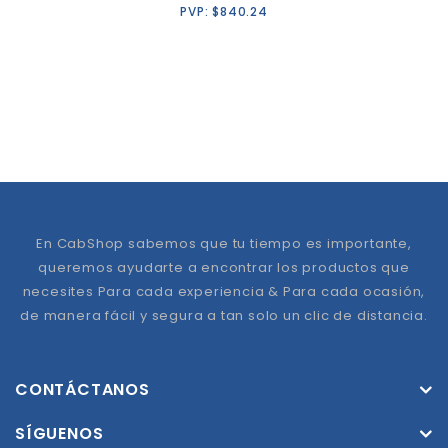
PVP:
$
840.24
En CabShop sabemos que tu tiempo es importante,
queremos ayudarte a encontrar los productos que
necesites Para cada experiencia & Para cada ocasión,
de manera fácil y segura a tan solo un clic de distancia.
CONTÁCTANOS
SÍGUENOS