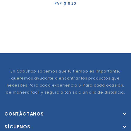
PVP:
$
16.20
En CabShop sabemos que tu tiempo es importante,
queremos ayudarte a encontrar los productos que
necesites Para cada experiencia & Para cada ocasión,
de manera fácil y segura a tan solo un clic de distancia.
CONTÁCTANOS
SÍGUENOS