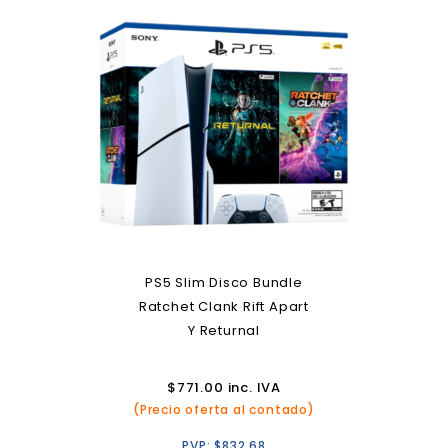
PS5 Slim Disco Bundle
Ratchet Clank Rift Apart
Y Returnal
$
771.00
inc. IVA
(Precio oferta al contado)
PVP:
$
832.68