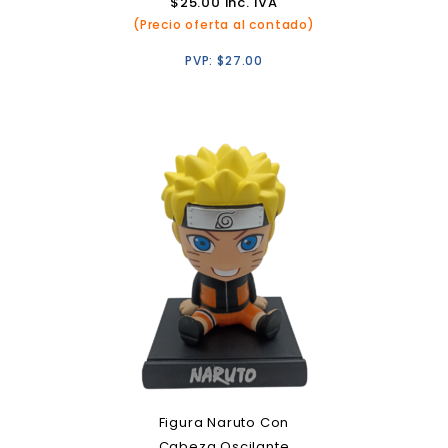
$
25.00
inc. IVA
(Precio oferta al contado)
PVP:
$
27.00
Figura Naruto Con
Cabeza Oscilante