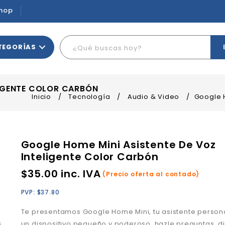
hop
TEGORÍAS
LIGENTE COLOR CARBÓN
Inicio
/
Tecnología
/
Audio & Video
/
Google H
Google Home Mini Asistente De Voz
Inteligente Color Carbón
$
35.00
inc. IVA
(Precio oferta al contado)
PVP:
$
37.80
Te presentamos Google Home Mini, tu asistente person
un dispositivo pequeño y poderoso, hazle preguntas, d