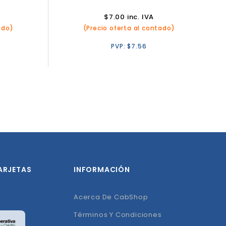
$
7.00
inc. IVA
ado)
(Precio oferta al contado)
PVP:
$
7.56
ARJETAS
INFORMACIÓN
Acerca De CabShop
Términos Y Condiciones