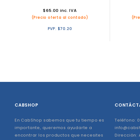
$
65.00
inc. IVA
(Precio oferta al contado)
(Pr
PVP:
$
70.20
CABSHOP
CONTÁCT
En CabShop sabemos que tu tiempo es
Teléfono: 0
importante, queremos ayudarte a
info@cabs
encontrar los productos que necesites
Dirección: