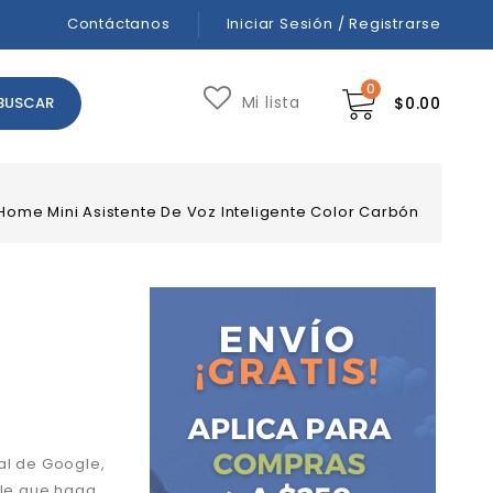
Contáctanos
Iniciar Sesión / Registrarse
0
Mi lista
$
0.00
ome Mini Asistente De Voz Inteligente Color Carbón
al de Google,
ile que haga