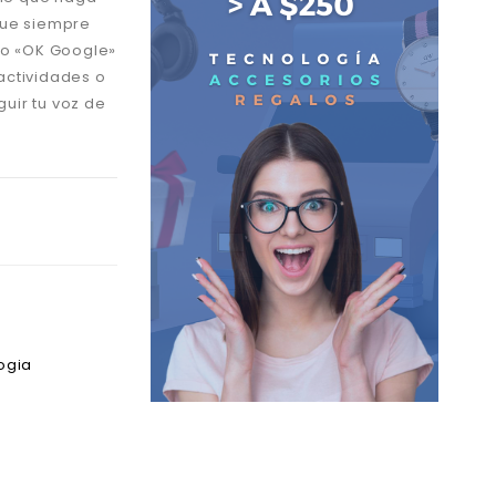
 que siempre
do «OK Google»
 actividades o
guir tu voz de
ogia