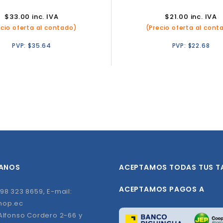
$
33.00
inc. IVA
$
21.00
inc. IVA
ecio oferta al contado)
(Precio oferta al cont
PVP:
$
35.64
PVP:
$
22.68
ANOS
ACEPTAMOS TODAS TUS T
ACEPTAMOS PAGOS A
98 323 8659, E-mail:
hop.ec
 Alfonso Cordero 2-66 y