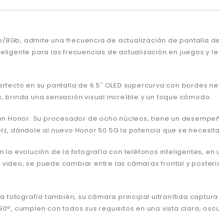
/8Gb, admite una frecuencia de actualización de pantalla de 
eligente para las frecuencias de actualización en juegos y l
perfecto en su pantalla de 6.5″ OLED supercurva con bordes n
, brinda una sensación visual increíble y un toque cómodo.
n Honor: Su procesador de ocho núcleos, tiene un desempeñ
Hz, dándole al nuevo Honor 50 5G la potencia que se necesit
 la evolución de la fotografía con teléfonos inteligentes, en
 video, se puede cambiar entre las cámaras frontal y poste
la fotografía también, su cámara principal ultranítida captur
0°, cumplen con todos sus requisitos en una vista clara, oscu