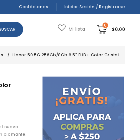
Contáctanos
Iniciar Sesión / Registrarse
0
Mi lista
$
0.00
es
/
Honor 50 5G 256Gb/8Gb 6.5″ FHD+ Color Cristal
olor
 el nuevo
n diamante,