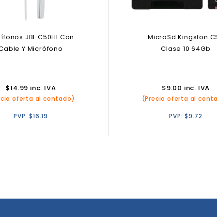
ífonos JBL C50HI Con
MicroSd Kingston C
Cable Y Micrófono
Clase 10 64Gb
$
14.99
inc. IVA
$
9.00
inc. IVA
ecio oferta al contado)
(Precio oferta al cont
PVP:
$
16.19
PVP:
$
9.72