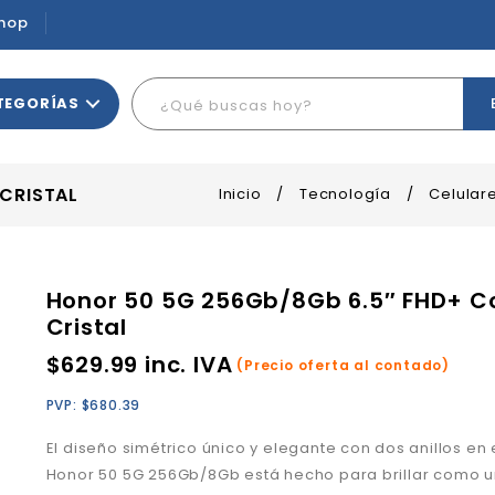
hop
TEGORÍAS
CRISTAL
Inicio
/
Tecnología
/
Celular
Honor 50 5G 256Gb/8Gb 6.5″ FHD+ C
Cristal
$
629.99
inc. IVA
(Precio oferta al contado)
PVP:
$
680.39
El diseño simétrico único y elegante con dos anillos en
Honor 50 5G 256Gb/8Gb está hecho para brillar como u