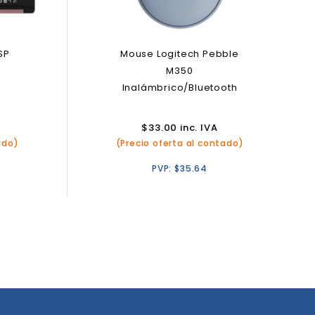
SP
Mouse Logitech Pebble
M350
Inalámbrico/Bluetooth
$
33.00
inc. IVA
ado)
(Precio oferta al contado)
PVP:
$
35.64