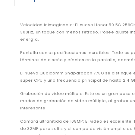
Velocidad inimaginable: El nuevo Honor 50 5G 256Gb
300Hz, un toque con menos retraso. Posee ajuste int
energía.
Pantalla con especificaciones increíbles: Todo es 
términos de diseño y efectos en la pantalla, además
El nuevo Qualcomm Snapdragon 778G se distingue e
súper CPU y una frecuencia principal de hasta 2,4 G
Grabación de video múltiple: Este es un gran paso en
modos de grabación de video múltiple, al grabar un
interesante.
Cámara ultranítida de 108MP: El video es excelente, 
de 32MP para selfis y el campo de visión amplio de 9