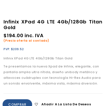
Infinix XPad 4G LTE 4Gb/128Gb Titan
Gold
$
194.00
inc. IVA
(Precio oferta al contado)
PVP:
$
209.52
Infinix XPad 4G LTE 4Gb/128Gb Titan Gold
Te presentamos la nueva Xpad de Infinix,
elegante, con
pantalla amplia ultra nítida,
diseño unibody metálico y
altavoces cuádruples con tecnología Hi-Res Audio para
un sonido envolvente
, m
áxima vista, máxima diversión.
Añadir A La Lista De Deseos
COMPRAR