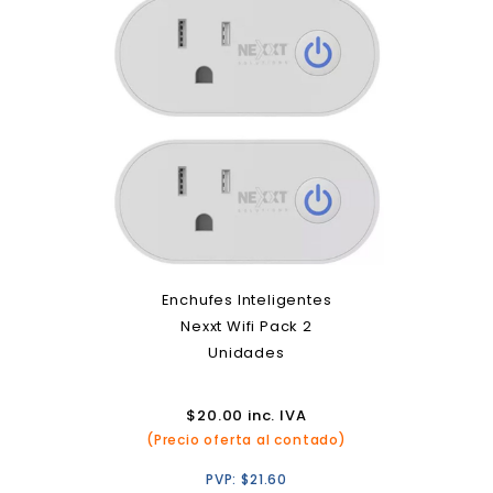
Enchufes Inteligentes
Nexxt Wifi Pack 2
Unidades
$
20.00
inc. IVA
(Precio oferta al contado)
PVP:
$
21.60