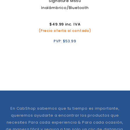
Signature M650
Inalámbrico/Bluetooth
$
49.99
inc. IVA
(Precio oferta al contado)
PVP:
$
53.99
En CabShop sabemos que tu tiempo es importante,
queremos ayudarte a encontrar los productos que
necesites Para cada experiencia & Para cada ocasión,
de manera fácil y segura a tan solo un clic de distancia.