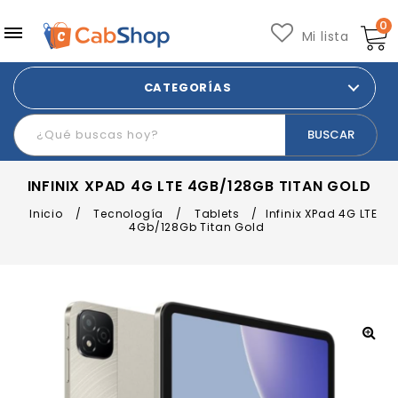
0
Mi lista
CATEGORÍAS
INFINIX XPAD 4G LTE 4GB/128GB TITAN GOLD
Inicio
/
Tecnología
/
Tablets
/
Infinix XPad 4G LTE
4Gb/128Gb Titan Gold