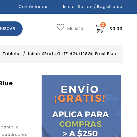
Contáctanos
Iniciar Sesión / Registrarse
0
Mi lista
$
0.00
Tablets
/
Infinix XPad 4G LTE 4Gb/128Gb Frost Blue
Blue
 pantalla
s cuádruples