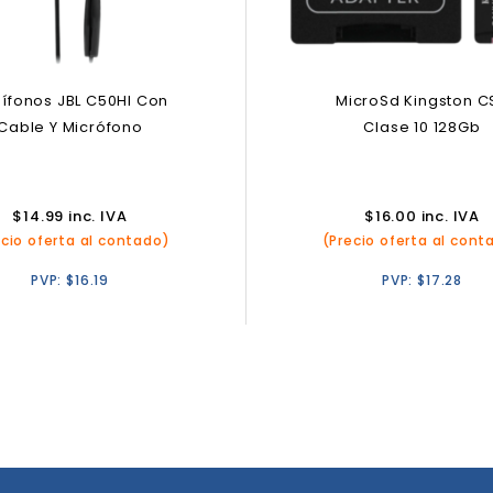
ífonos JBL C50HI Con
MicroSd Kingston C
Cable Y Micrófono
Clase 10 128Gb
$
14.99
inc. IVA
$
16.00
inc. IVA
ecio oferta al contado)
(Precio oferta al cont
PVP:
$
16.19
PVP:
$
17.28