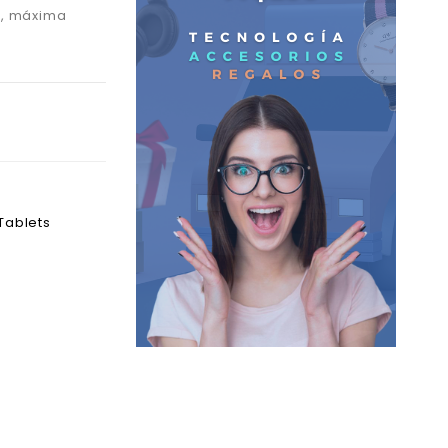
e
, m
áxima
Tablets