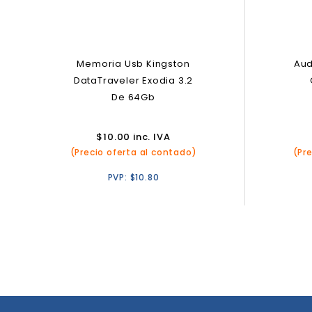
Memoria Usb Kingston
Aud
DataTraveler Exodia 3.2
De 64Gb
$
10.00
inc. IVA
(Precio oferta al contado)
(Pr
PVP:
$
10.80