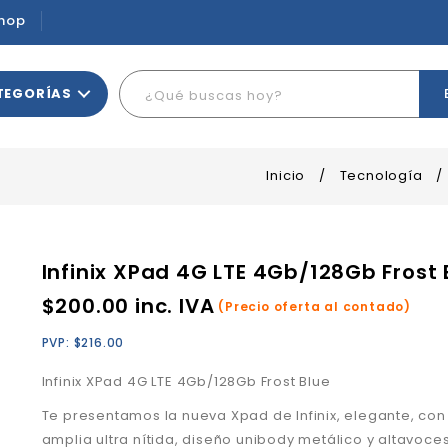
hop
TEGORÍAS
Inicio
/
Tecnología
/
Infinix XPad 4G LTE 4Gb/128Gb Frost 
$
200.00
inc. IVA
(Precio oferta al contado)
PVP:
$
216.00
Infinix XPad 4G LTE 4Gb/128Gb Frost Blue
Te presentamos la nueva Xpad de Infinix,
elegante, con
amplia ultra nítida,
diseño unibody metálico y altavoce