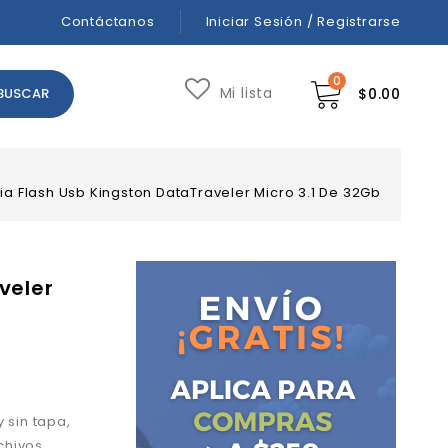
Contáctanos
Iniciar Sesión / Registrarse
0
Mi lista
$
0.00
a Flash Usb Kingston DataTraveler Micro 3.1 De 32Gb
veler
 sin tapa,
chivos