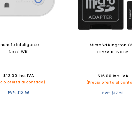
Enchufe Inteligente
MicroSd Kingston C
Nexxt Wifi
Clase 10 128Gb
$
12.00
inc. IVA
$
16.00
inc. IVA
ecio oferta al contado)
(Precio oferta al cont
PVP:
$
12.96
PVP:
$
17.28