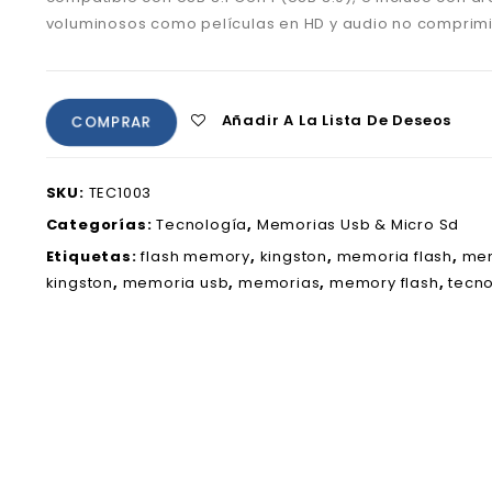
voluminosos como películas en HD y audio no comprim
Añadir A La Lista De Deseos
COMPRAR
SKU:
TEC1003
Categorías:
Tecnología
,
Memorias Usb & Micro Sd
Etiquetas:
flash memory
,
kingston
,
memoria flash
,
mem
kingston
,
memoria usb
,
memorias
,
memory flash
,
tecno