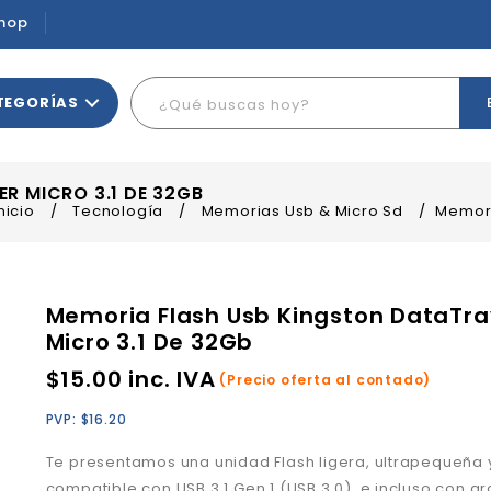
hop
TEGORÍAS
R MICRO 3.1 DE 32GB
nicio
/
Tecnología
/
Memorias Usb & Micro Sd
/
Memori
Memoria Flash Usb Kingston DataTra
Micro 3.1 De 32Gb
$
15.00
inc. IVA
(Precio oferta al contado)
PVP:
$
16.20
Te presentamos una unidad Flash ligera, ultrapequeña y
compatible con USB 3.1 Gen 1 (USB 3.0), e incluso con ar