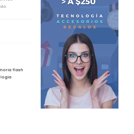
ido.
oria flash
logia