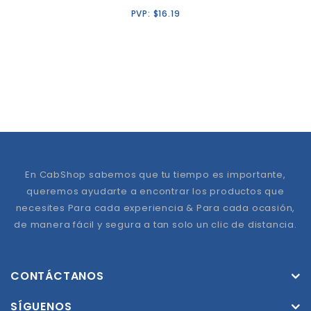
PVP:
$
16.19
En CabShop sabemos que tu tiempo es importante,
queremos ayudarte a encontrar los productos que
necesites Para cada experiencia & Para cada ocasión,
de manera fácil y segura a tan solo un clic de distancia.
CONTÁCTANOS
SÍGUENOS